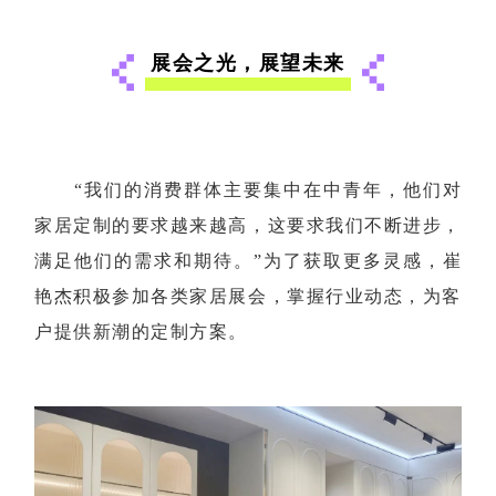
展会之光，展望未来
“我们的消费群体主要集中在中青年，他们对
家居定制的要求越来越高，这要求我们不断进步，
满足他们的需求和期待。”为了获取更多灵感，崔
艳杰积极参加各类家居展会，掌握行业动态，为客
户提供新潮的定制方案。