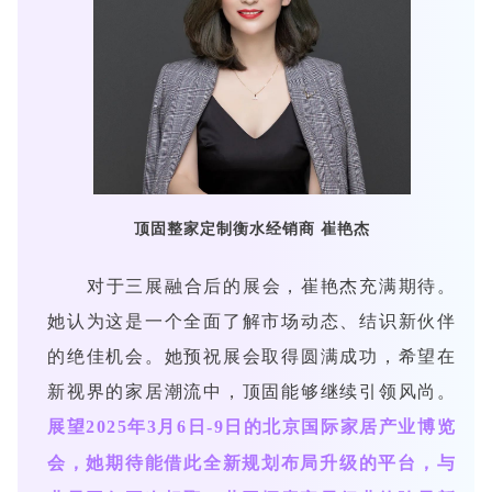
顶固整家定制衡水经销商 崔艳杰
对于三展融合后的展会，崔艳杰充满期待。
她认为这是一个全面了解市场动态、结识新伙伴
的绝佳机会。她预祝展会取得圆满成功，希望在
新视界的家居潮流中，顶固能够继续引领风尚。
展望2025年3月6日-9日的北京国际家居产业博览
会，她期待能借此全新规划布局升级的平台，与