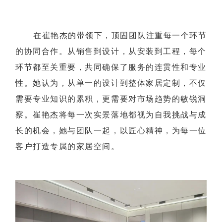
在崔艳杰的带领下，顶固团队注重每一个环节
的协同合作。从销售到设计，从安装到工程，每个
环节都至关重要，共同确保了服务的连贯性和专业
性。她认为，从单一的设计到整体家居定制，不仅
需要专业知识的累积，更需要对市场趋势的敏锐洞
察。崔艳杰将每一次实景落地都视为自我挑战与成
长的机会，她与团队一起，以匠心精神，为每一位
客户打造专属的家居空间。