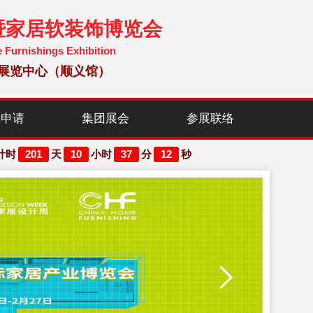
暨家居软装饰博览会
e Furnishings Exhibition
国国际展览中心（顺义馆）
位申请
集团展会
参展联络
201
10
37
10
计时
天
小时
分
秒