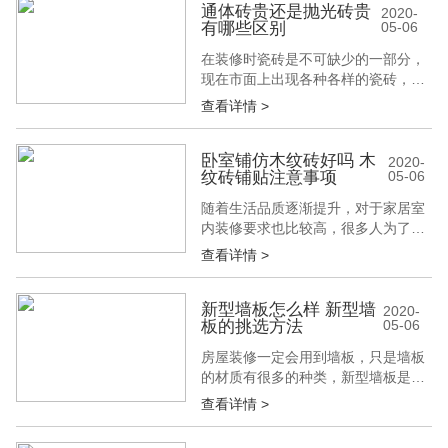
性能更强，被大众接受喜爱，那这款
通体砖贵还是抛光砖贵
2020-
有哪些区别
05-06
产品的特点是什么呢?这是大家所关
心的问题。接下来建博会就为大家介
在装修时瓷砖是不可缺少的一部分，
绍下墙衣吧。 一、墙衣的特点是什么
现在市面上出现各种各样的瓷砖，比
1、墙衣...
如有仿古砖，玻化砖，通体砖和抛光
查看详情 >
砖等，其中使用比较多的就是通体砖
和抛光砖。那么通体砖贵还是抛光砖
贵?有哪些区别 ?接下来我们跟着建博
卧室铺仿木纹砖好吗 木
2020-
纹砖铺贴注意事项
05-06
会小编一起来了解吧! 一、通体砖贵
还是抛光砖贵 1、说道这两款砖那个
随着生活品质逐渐提升，对于家居室
贵的话，主要是看两种砖的质量，不
内装修要求也比较高，很多人为了追
同...
求时尚，个性化的家居设计，室内铺
查看详情 >
设一层仿木纹砖，而仿木纹砖它有着
自然朴实、纹路逼真作用。那么卧室
铺仿木纹砖好吗?木纹砖铺贴注意事
新型墙板怎么样 新型墙
2020-
板的挑选方法
05-06
项?接下来我们跟着建博会小编一起
来了解吧! 一、卧室铺仿木纹砖好吗
房屋装修一定会用到墙板，只是墙板
1、在装修卧室时，许多人都想在卧
的材质有很多的种类，新型墙板是人
室里铺...
们都比较喜欢的，所以大家最好是先
查看详情 >
了解有哪些适合自己房屋风格的，在
购买的时候一定要掌握方法，那么新