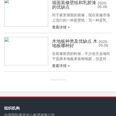
型墙板怎么样呢?新型墙板的挑选方
墙面装修壁纸和乳胶漆
2020-
的优缺点
05-06
法有哪些呢?下面就由建博会的小编
来给大家介绍一下吧。 一、新型墙板
对于家里墙面的装修，现在装修市场
怎么样 1、多功能轻质复合墙板到底
上流行的一种是壁纸，另一种是乳胶
是一种...
漆，这两种方式是最受欢迎的。很多
查看详情 >
人问了，到底是选择壁纸好呢，还是
乳胶漆好呢?别着急，有过装修经验
的人来用实际经验告诉你。一起来跟
木地板种类及优缺点 木
2020-
地板哪种好
05-06
建博会小编了解一下吧。 乳胶漆的优
点： 1、乳胶漆相对便宜一些，就算
在装修新房的时候，不少业主会倾向
是用大品牌的乳胶漆，整体下来也不
于选择木地板来装饰地面，但是对于
会花太...
木地板大家了解多少呢?木地板种类
查看详情 >
及优缺点有哪些呢我们选择哪种木地
板作为室内地面装饰材料会比较好
……
……
呢?接下来建博会小编就简单的给大
家介绍一下木地板种类及优缺点。 木
地板种类及优缺点 1、 实木地板 实木
地板是由天然木材制作而成的，又被
人们...
组织机构
中国国际展览中心集团有限公司