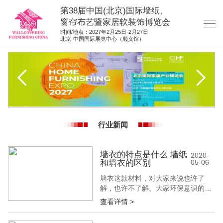
第38届中国(北京)国际墙纸、
窗帘布艺暨家居软装饰博览会
时间/地点：2027年2月25日-2月27日
北京·中国国际展览中心（顺义馆）
网站首页
展商服务
观众服务
展位图纸
行业新闻
资料下载
展位申请
墙衣的特点是什么 墙纸
2020-
和墙衣的区别
05-06
集团展会
墙衣这款材料，对大家来说也许了
参展联络
解，也许不了解。大家环保意识的增
强，导致对装修材料环保性能的要求
查看详情 >
越来越高，墙衣就是继涂料和壁纸之
后的第三代墙面装修材料。因其环保