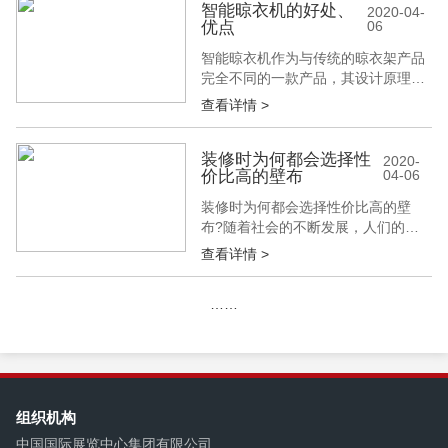
工作、生活节奏加快单件购买家具费
智能晾衣机的好处、
2020-04-
优点
06
时费力 过去，人们都是制作或买卖单
件全屋吊顶等家具。这样的一个好处
智能晾衣机作为与传统的晾衣架产品
是消费者可以根据自己的经济和户型
完全不同的一款产品，其设计原理等
情况，...
诸方面也是不同的。而根据侧重的风
查看详情 >
格和主要的功能不同，智能晾衣机也
有一些不同的类型。从整体上而言，
智能晾衣机最主要的特点就是恒温快
装修时为何都会选择性
2020-
价比高的壁布
04-06
干以及光波灭菌的功能的开发。对于
生活节奏快尤其是生活在南方多雨地
装修时为何都会选择性价比高的壁
区的人们而言，晾出去的衣服难干是
布?随着社会的不断发展，人们的生
生活中的一...
活水平越来越高，对于生活质量的要
查看详情 >
求也提高了很多，当前的家装中，人
们大多会选择轻装修重装饰，因此当
……
前性价比高的壁布在装修材料中有着
绝对的优势，不仅仅是因为其美观性
更多的是因为其在装修时非常方便。
看看下面建博会的介绍，您就明白
了。 一：壁布...
组织机构
中国国际展览中心集团有限公司