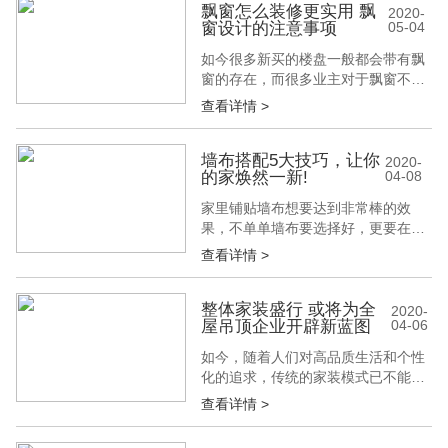
废平板玻璃和瓶罐玻璃为原料，经高
飘窗怎么装修更实用 飘
2020-
窗设计的注意事项
05-04
温发泡成型的多孔无机非金属材料，
具有防火、防水，无毒、耐腐蚀、防
如今很多新买的楼盘一般都会带有飘
蛀，不老化，无放射性、绝缘，防磁
窗的存在，而很多业主对于飘窗不太
波、防静...
了解，不知道飘窗怎么装修更实用?
查看详情 >
其实飘窗的设计是有很多要注意的地
方的，为此建材展小编就来为大家进
行介绍： 飘窗怎么装修更实用 a、矩
墙布搭配5大技巧，让你
2020-
的家焕然一新!
04-08
形飘窗：采用这样形状的设计，飘窗
不仅显长，而且也比较矮，书桌还可
家里铺贴墙布想要达到非常棒的效
以做成多种组合，中间最好是抽拉式
果，不单单墙布要选择好，更要在搭
的键盘...
配设计上下一番功夫。下面就看看建
查看详情 >
博会为您介绍的墙布搭配5大技巧内
容吧。 一、房间光线 一般来说，墙
布选房间的择冷色调或者是暖色调，
整体家装盛行 或将为全
2020-
屋吊顶企业开辟新蓝图
04-06
和房间的光线息息相关。 朝南或者是
朝东的房间光照充足，甚至有一点明
如今，随着人们对高品质生活和个性
晃晃的感觉，墙布宜选用淡雅的浅
化的追求，传统的家装模式已不能满
蓝、浅绿等...
足市场的需求。整体家装的模式已逐
查看详情 >
步成为未来家装界的新趋势。下面就
随建博会一起来了解一下具体情况。