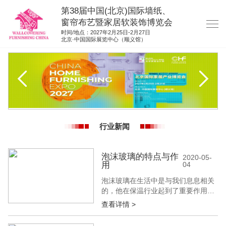
第38届中国(北京)国际墙纸、
窗帘布艺暨家居软装饰博览会
时间/地点：2027年2月25日-2月27日
北京·中国国际展览中心（顺义馆）
网站首页
展商服务
观众服务
展位图纸
行业新闻
资料下载
展位申请
泡沫玻璃的特点与作
2020-05-
用
04
集团展会
泡沫玻璃在生活中是与我们息息相关
参展联络
的，他在保温行业起到了重要作用，
也是保温行业的重大发展，下面建材
查看详情 >
展小编就来给大家介绍一下泡沫玻璃
的特点及作用吧。 泡沫玻璃是一种以